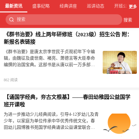
最新资讯
盛事纪略
经典讲座
巡讲动态
开班公告
更多
搜索
《群书治要》线上两年研修班（2023级）招生公告 附：
新报名表链接
《群书治要》是唐太宗李世民于贞观初年下令编
辑，由魏征及虞世南、褚亮、萧德言等大臣奉命
编撰的治国宝典。这部书是从唐以前一万多部
经、史、子、集古籍中精选出六十六部，又从中
将修身、齐家、治国、平天下的精髓提炼出来，
862 阅读
汇集而成，共五十余万言。《群书治要》奠定了
唐朝“贞观之治”的思想理论基础，被誉为中华传统
【诵国学经典，夯古文根基】——春田幼稚园公益国学
文化的“精华之精华”。读了这部书，可以说对中华
传统文化中修身、齐家、治国、平天下的理论和
班开课啦
方法就全都了解了，确实是用工少而收效大。诚
为进一步推动少儿经典阅读，引导4-12岁幼儿及青
如魏征于序文中所说，实为一部“用之当今，足以
少年，以家庭为单位传承中华优秀传统文化，春
鉴览前古；传之来叶，可以贻厥孙谋”的治世宝
田幼儿园博雅书苑国学经典诵读公益课堂联合小
典。对今人而言，此书虽为治国理政而编，但其
区和街道办，帮助家庭共育知礼而行，知行合一
中的思想对于领导干部如何为政、企业家如何治