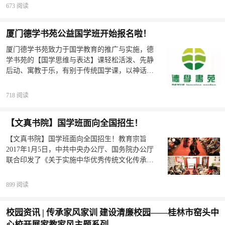
的中华好少年。研习传统国学礼仪文化；传承使
企，乃至个人如何修身齐家，都有着极大的借鉴
673 阅读
命责任担当；传播中国好声音；讲好中国故事。
意义。《群书治要》线上研修班自2020年开班以
壹国学经典诵读课班是公益课，每年春季、秋
来，采取多种线上学习形式，将中华经典的学习
厦门德学书苑公益国学班开始报名啦！
季、寒暑假对外招募共修学员。每期学习周期为
融入到学习者的生活与工作中。两年多来，《群
10堂课为一期；一周一堂，每堂课1.5小时；国家
书治要》线上研修班不仅积累了一定的办学经
厦门德学书苑致力于国学教育的推广与实施，德
法定节日顺延。贰少儿国学经典诵读的书籍，学
验，也感召了志同道合的同仁加入。为了培养更
学书苑的【国学思维与表达】课轻松活泼、先静
员自行准备。书苑提供团购正版书籍服务。学员
多《群书治要》的践行与弘扬人才，现即将开设
后动、寓教于乐，有别于传统国学课，以神话传
一学期缺课累计五次，书苑有权要求停课。若想
新班，为社会各界人士，包括党政机关工作人
说、易趣玩潜能开发教具为素材，与“左右脑开发”
再学，顺延至下一期重新报名。所报课程为公益
员、企业家、教育工作者、学生以及社会大众，
和演说表达、思维训练有机结合 。&nbsp; &nbsp;
718 阅读
课，交100元教习费，用于茶水、学习数据。叁家
提供一个共同学习中华优秀传
&nbsp;&nbsp;孩子们在“学中玩，玩中学”，充分调
长可申请成人学员身份，和孩子一起共修。成人
动潜能、在学习优秀传统文化的同时得到专注力
学员缺课次数累计三次以上，书苑有权要求立即
【文真书院】国学班面向全国招生！
训练、记忆力训练，提高自信，培养良好习惯，
停课。若想再学，顺延至下一期重新报名。所学
丰富文化底蕴，提升语文学习能力！&nbsp;
【文真书院】国学班面向全国招生！教育宗旨
课程的学习用具，均由学员自行购买或租赁，书
&nbsp; &nbsp;&nbsp;厦门德学书苑国学公益课现
2017年1月5日，中共中央办公厅、国务院办公厅
苑概不提供。&nbsp; &nbsp; 传统文化研习学堂，
在开始接受报名！（仅限10名）厦门德学书苑
联合印发了《关于实施中华优秀传统文化传承发
要求仪态端庄高贵，课前课后向教习先生鞠躬敬
【国学思维与表达】公益课开课日期：2022年11
展工程的意见》。这是国家第一次以中央文件的
礼。不穿奇装异服，不大声喧哗打闹，进入书苑
月23日-2022年12月31日&nbsp; &nbsp; &nbsp;
形式对弘扬传统文化进行国家级的顶层设计，国
手机调为静音，禁止吸烟和不文明行为。传承经
899 阅读
&nbsp; &nbsp; &nbsp; &nbsp;&nbsp; 每周三下午
学得益于国家助力，必将兴盛于时代需求。文真
典·国学课堂扫码自助报名。如果报名人数超过限
17：00-18：00招生对象：3--6岁（幼儿段）课程
国学书院立旨弘扬传统文化、传承中华文明，显
制
内容：1、诵读经典&nbsp; &nbsp; &nbsp; &nbsp;
校园资讯 | 传承家风家训 建设清廉校园——桂林市窑头中
影党国号召，为努力实现中华民族伟大复兴而奋
&nbsp; &nbsp; &nbsp;&nbsp;2、易趣玩国学思维
斗。以“为天地立心、为生民立命、为往圣继绝
心校开展家教家风主题系列