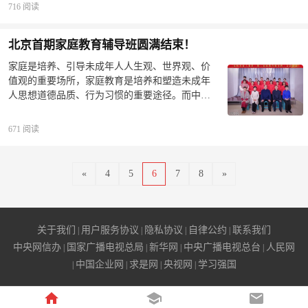
德文化成就幸福人生，打造百年企业》他分享了
新时代取得的伟大成就，中国智慧工程研究会家
716 阅读
功也。”孩子从小时候就要养他的浩然正气、正确
自己40年来如何用中
校社共育指导工作委员会组织在京全体工作人员
的处事待人的态度，养好了，这个功德最神圣。
全程观看二十大开幕直播。国家领导人振奋人心
我们家长可以想一下，如果我们培养出一个范仲
北京首期家庭教育辅导班圆满结束！
的报告，令大家欢喜鼓舞，信心满满，时时与现
淹，圣功也！现在要培养范仲淹容不容易？容
场同频共振，掌声不断。看完二十大开幕会直
家庭是培养、引导未成年人人生观、世界观、价
易！只要我们把孩子养的很孝顺，他马上万绿丛
播，康金胜理事长对身边工作人员及学生说道,我
值观的重要场所，家庭教育是培养和塑造未成年
中一点红。17:16
们要紧跟时代步伐，认真贯彻党的教育方针，不
人思想道德品质、行为习惯的重要途径。而中华
忘立德树人初心，牢记为国育人使命，继续开展
优秀传统文化数千年演化中积累的丰富家庭教育
“新时代家庭家教家风”全囯公益巡讲活动，开办线
经验，对于当今全社会乃至中华民族依然具有着
671 阅读
下《家庭教育辅导班》，加大力度宣传落实《家
重要的指导和实践意义。10月9日，由中国智慧工
庭教育促进法》，引导全社会注重家庭家教和家
程研究会家校社共育指导工作委员开办的“以传统
风建设，与上下团结一心，共同担负起培养时代
家庭教育”为主要内容的《北京首期家庭教育辅导
«
4
5
6
7
8
»
新人的使命和目标，踔厉奋发，笃行不怠！
班》圆满结束了！在这一周的时间里，共有16名
来自各地的学员来到北京与我们共同学习！我们
在教什么？我们首期的学员，有很多都接触过或
学习传统文化多年，让他们讶异的是我们是真的
关于我们
用户服务协议
隐私协议
自律公约
联系我们
|
|
|
|
在“做”，而不是单纯在“讲”。有的学员很明确的就
中央网信办
国家广播电视总局
新华网
中央广播电视总台
人民网
|
|
|
|
说：“我学传统文化也有很多年了，我听得道理太
中国企业网
求是网
央视网
学习强国
|
|
|
|
多了，但是真正落实的太少了”。也有的学员说“以
前我觉得自己道理懂得多，总看别人的毛病，但
是自己做的太少了”。为什么他们会有这样的感