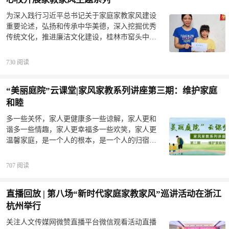
&nbsp; &nbsp; &nbsp; &nbsp; &nbsp; &nb
学、为万世开太平”为己任，以培养柱石之气为根
为深入践行习近平总书记关于家庭家教家风建设
本，开展经典养心、中医养身、孩子成长、家庭
重要论述，弘扬和传承中华美德，深入挖掘优秀
幸福、基业长青、身心和谐等课程，打开孩子的
传统文化，推进廉洁文化建设，桂林市窑头中心
心性，启动孩子的先天能量，让孩子从小拥有贵
校开展“传承家风家训 建设清廉校园”主题系列教
族的基因和血脉，举手投足，引领整个时代，震
育活动。传承好家风主题班会班主任从日常生活
撼整个宇宙！孩子是我们祖国的花朵，他们是中
730 阅读
中的点滴小事对学生进行良好家风、家训的引
国未来真正的希望跟脊梁，他们承载着一个时代
导，如春雨般潜移默化浸润学生心灵。通过召开
的使命和责任，少年强则国强！让每一个走进文
“美丽庭院”云课堂|家风家教系列讲座第三期：维护家庭
主题班会的形式，让同学们进一步牢固树立听党
真书院的孩子成为跨时代的领袖！人贵在立志，
话、跟党走的信念，积极打造健康生活方式，培
和睦
有志者事竟成。这个世界不是因为你能做什么，
育良好家风，逐步形成向善向美的和谐家庭，以
而是你要成为什么样的？让孩子们立领袖帝王之
多一些关怀，家人更健康多一些谅解，家人更和
良好家风涵养社会风尚。家风故事我来讲学生们
志，文真书院以领袖的思维教育下一代。我们的
谐多一些情趣，家人更幸福多一些欢笑，家人更
通过讲述自己家庭的幸福小故事，展现了健康向
目标3——13岁是儿童记忆力最好的时期，以书院
温馨家庭，是一个人的根本，是一个人的归宿，
上的家教家风。一个个家教故事让学生们明白好
创办人的国际视野与见识，为孩子培养独有的五
是一个人最坚实的后盾，是我们心灵栖息的地
的家风是推动社会文明进步的正能量。家风家训
能体系、五观体系、五特体
方。有了家，才有牵挂，有家人，才有幸福。家
我来晒家风对每个人都有着潜移默化而重要的影
707 阅读
庭和睦需要家庭成员真心投入，彼此互相鼓励，
响。每一个家庭都有着独特的家庭风貌，同学们
互相欣赏，互相支持，互相关爱，互相体谅，有
通过图片和文字分享自己家的家风。一句句温暖
直播回放 | 第八场“新时代家庭家教家风”巡讲活动在浙江
福同享，有难同当，家庭凝聚力与亲和力的作用
的话语，尽显家庭良好风貌。廉情寄语我来嘱一
得到充分的释放!为进一步提升全市广大家庭文化
杭州举行
封封家书传递着浓浓的亲情，是父母对子女的谆
文明内涵和美化庭院意识，培育好家风，建设美
谆教诲，盼清廉自守，慎始慎终，并让同学们懂
关注人文传媒网微赞直播平台微信观看活动直播
庭院，更好地支持和指导广大家庭创建“美丽庭