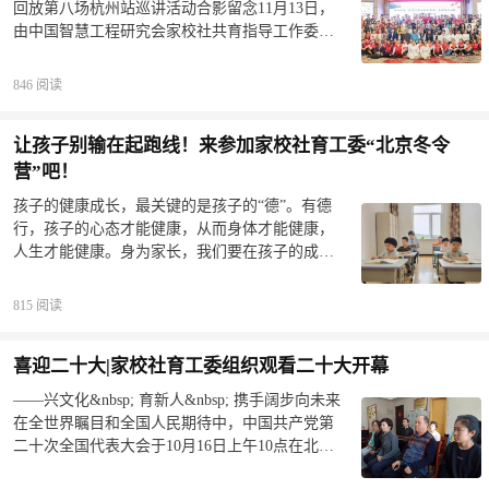
得珍惜与尊重，学会理解与宽容，知道感恩与自
回放第八场杭州站巡讲活动合影留念11月13日，
院”，高邮市妇联近期陆续推出“美丽庭院云课
立，明白事理与做人。fenxiangjiashu刘伊珊家长家
由中国智慧工程研究会家校社共育指导工作委员
堂”，以视频方式，围绕庭院改造、好家风宣讲、
书fenxiangjiashu张思彤家长家书fenxia
会和中国企业网•经济文化联合主办的以“宣传《家
家居收纳整理、室内卫生保洁、绿植花卉栽培、
庭教育促进法》，助力复兴伟大中国梦”为主题的
短视频拍摄制作等方面开展线上培训。一户人
846 阅读
第八场“新时代家庭家教家风”全国公益巡讲活动在
家，一条家训一户人家，一种家风家风、家训，
浙江杭州举行。第一堂课是我们康老师带来的
不管多么简单它们也是不平凡的因为它们经过多
让孩子别输在起跑线！来参加家校社育工委“北京冬令
《共育少年 兴我中华》现在未成年的教育问题日
年的传承伴随了一代代人启迪了一代代人也影响
趋严重，康老师忧心忡忡！如何有效预防和解决
营”吧！
了一代代人“美丽庭院”云课堂文明好家风宣讲系列
青少年叛逆、自闭、抑郁、网瘾、自杀等令社会
开课啦！第三期学会如何维护家庭和睦“美丽庭院”
孩子的健康成长，最关键的是孩子的“德”。有德
和家庭焦虑的青少年身心教育问题，康金胜老师
云课堂——家风家教系列讲座共计6期，带领大家
行，孩子的心态才能健康，从而身体才能健康，
将结合十几年传统家庭教育实践经验和大量教学
走进不同的文明好家庭，感受不同的文明好家
人生才能健康。身为家长，我们要在孩子的成长
实例以及发生改变的青少年上台分享，为我们剖
风。第三期课程，学会如何维护家庭和睦。本期
阶段帮助孩子树立正确的三观，正确而积极的“道
析青少年问题产生的根源和有效解决的最佳途
课程，我们选取了多组优秀家
德观”！我们要教给孩子正确的道德观，这是使孩
径。下午第一堂课是我们苏艳平老师为大家带来
815 阅读
子人生辉煌的重要品格，譬如尊重、容忍、体
的《童蒙养 正天下太平之源》。教育要从娃娃抓
贴、宽恕、诚实、礼貌、负责等等。这些品格是
起！从小教孩子什么？怎么教？作为家长如何言
喜迎二十大|家校社育工委组织观看二十大开幕
孩子成长的土壤，只有这片土壤越发肥厚，才能
传身教帮助孩子从小养成好习惯，在孩子成长关
让树苗茁壮成长、开枝散叶。学生给老师鞠躬孩
键期为孩子扣好人生第一粒扣子？苏艳平老师将
——兴文化&nbsp; 育新人&nbsp; 携手阔步向未来
子给妈妈喂饭《三字经》说：“苟不教，性乃迁。”
结合多年一线幼童教学经验和教学案例，精彩讲
在全世界瞩目和全国人民期待中，中国共产党第
如果等孩子长大了，再要把他拉回来就很困难
述如何成功教子！下午的第二堂课是由天元集团
二十次全国代表大会于10月16日上午10点在北京
了，所以一定要从小教孩子，让他扎好德行的根
创始人、天元书院创始人李景春老师带来的《孝
召开。为第一时间深入学习领会会议精神，感受
基。小孩子在读经典《易经》说：“蒙以养正，圣