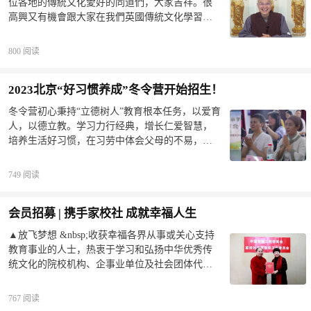
位各地的傳統文化愛好的同道們，大家吉祥。很
指导工作委员会副理事长，“本根教育”创始人、全
达人，让人们通过“修身齐家治国平天下”去贡献社
高興又有機會跟大家在我們英國傳統文化學習班
国巾帼文明岗“专家型校长郭秀艳工作室”主持人、
会、实现自我。通过传统文化的学习可以提升孩
這個平台一起探討交流，今天的問題也不少，我
全国教书育人楷模候选人。郭秀艳校长20多年如
子的眼界、打开孩子人生的格局，培养孩子放眼
們直接進入這些問題的探討。我們請魏老師來念
一日，致力于中华优秀传统文化的传承、推广与
800 阅读
天下的胸怀。让孩子们从小立下远大的志向，并
一下題目。魏老師：第一個提問：老師在一條龍
践行，她所带领的学校被授予
能将志向落实在学习和生活中，从自己做起，从
的課程裡講到，一條龍教學是現在這個時代文化
眼下做起、从小事情做起，通过“修、齐、治、平”
2023北京“好习惯养成”冬令营开始招生！
復興的大事因緣，我們要抓住這個因緣機會，那
一步步做到最好，成为家庭的好儿女、国家的栋
麼做為一位普通的家庭婦女，單純的相夫教子，
冬令营初心秉持“立德树人”教育根本任务，以爱育
梁、社会的支柱、天下的英杰！2、让孩子获得智
該如何 去落實一條龍？感恩老師。成德法師：謝
人，以德立教。学习力行经典，增长仁爱智慧，
慧的启迪传统文化中蕴含着古人博大精深的智
謝。首先可以感覺到這位家庭婦女是很有使命
培养生活好习惯，在习劳中体会父母的不易，在
慧，包括做人做事、接人待物、对待自然、对待
感，這分心就已經在給孩子潛移默化的影響。進
相处中感受友谊的温暖，在团体活动中体现担
社会、对待他人、对待自我、对待生命等许多方
一步我們客觀的看，整個世界的教育理念比較受
当，懂得孝亲尊师，存养正气，打开格局，树立
面，可以让孩子的智慧得到全面的启迪，让他们
749 阅读
近代西方教學理念的影響，而這個理念它主要以
自信。&nbsp; &nbsp; &nbsp;开启本自具足的天赋
可以更好的把握自己的人生。3、让孩子学会感
知識技能的傳授為主。首先看事情八面玲瓏，八
潜能，唤醒内在孝心的力量，让学习和生活有规
恩、孝敬父母孝是传统
面，因、緣、果、理、事、體、相、用，從這八
会员招募 | 携手家校社 成就幸福人生
律、有方向、有动力，成为一名志向远大、德才
個角度看事情，這樣我們看事就不會侷限在一
兼备的中国好少年。中国智慧工程研究会家校社
▲放飞梦想 &nbsp;收获幸福各界从事或关心支持
點、一個時候。像這個緣，它就是客觀的狀況。
共育指导工作委员会培训中心诚挚地欢迎渴望学
教育事业的人士，热衷于学习和弘扬中华优秀传
我們正處於一個大時代，我們本身炎黃子孫現在
习、渴望优秀的孩子们参加“好习惯养成冬令营”！
统文化的院校机构、企事业单位及社会团体代
對自己的五千年文明都不是很熟悉了，這也是一
12:48小营员王伟喆的心里话王伟喆内心充满了感
表、传统文化爱好者、志愿者：欢迎加入家校社
個客觀的狀況。甚至於這幾代人都有外國的月亮
恩，孩子进步了，家长最开心03:37
会员之家，我们可以携手共同实现传统文化进家
比較圓的心態。我自己觀察自己成長的過程就有
767 阅读
庭、进社区、进学校、进企业的美好愿望，并有
這個心態，覺得外國比較發達，我比較落後，看