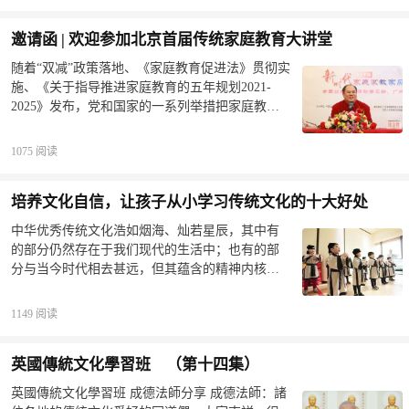
程，增进亲子关系，启发孩子的孝心和善心。理
针对当前青少年因抑郁而自杀的现象深刻剖析，
论依据：传统家训、家教、家规，《弟子规》、
介绍了独特有效的解决方法，现场听众十分震
邀请函 | 欢迎参加北京首届传统家庭教育大讲堂
《朱子治家格言》、《养正遗规》、《孝经》
撼，掌声不断。大讲堂还以通过学习传统文化而
等。营期活动诵读力行经典，培养生活好习惯，
改变的鲜活案例分享，印证了传统家庭教育能够
随着“双减”政策落地、《家庭教育促进法》贯彻实
学习生活技能，锻炼自理能力；通过课堂引导与
改变命运。现场和收看直播的观众表示，两天的
施、《关于指导推进家庭教育的五年规划2021-
习劳实践启发孝心和感恩心，打开格局，树立自
大讲堂是洗去心灵污诟、再造美好家庭的道德盛
2025》发布，党和国家的一系列举措把家庭教育
信；让孩子的学习和生活有规律、有方向、有动
宴，一定听下去，并认真践行，广泛传播。线下
提升到前所未有的高度。加强家庭、家教、家风
力，成为一名志向远大、德才兼备的中国好少
学习班及承办公益活动咨询电话宋老师
建设，既关系到每个人的人生质量和幸福指数,又
1075 阅读
年。2022夏令营，天气很热，孩子都能克服炎
15210015229（同微信）​
与中华民族的伟大复兴息息相关。为学习贯彻党
热，去地里卖力的干活在老师的指导下认真学习
的二十大精神，加强家庭、家教、家风建设，宣
切菜、做饭，满头大汗，体会到父母的不容易老
培养文化自信，让孩子从小学习传统文化的十大好处
传实施《家庭教育促进法》，增进家庭幸福，培
师教孩子正确的站姿、坐姿，立必端正，坐必直
养德智体美劳全面发展的社会主义建设者和接班
中华优秀传统文化浩如烟海、灿若星辰，其中有
身正体孩子在认真的读诵经典开营时间：每年寒
人，中国智慧工程研究会家校社共育指导工作委
的部分仍然存在于我们现代的生活中；也有的部
暑假
员会定于2023年2月11日-12日在北京京铁大酒店三
分与当今时代相去甚远，但其蕴含的精神内核和
楼会议厅举办北京首届传统家庭教育大讲堂。真
文化意义却根植在每个中国人的血脉里。历史证
诚邀请教育机构及领导莅临指导，各相关单位、
明，一个国家的强盛、一个民族的崛起，都是以
1149 阅读
社会团体积极参与协办, 欢迎从事和关注家庭教育
其文化的兴盛作为根基。对我们中国来说，将优
的社会各界人士、教育工作者和广大家长踊跃参
秀传统文化作为文化自信的基石，才能更好的夯
会。​07:38​用心传承文化，用行成就未来一活动主
英國傳統文化學習班 （第十四集）
实文化根基，提升文化软实力、建设文化强国、
题用中华优秀传统文化为新时代家庭教育赋能二
共圆“中国梦”。从小开始学习中华优秀传统文化的
英國傳統文化學習班 成德法師分享 成德法師：諸
主讲嘉宾康金胜中国智慧工程研究会家校社共育
好处1、让孩子树立远大志向传统文化讲的是成己