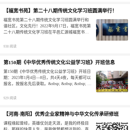
机会亲近传统文化界德学兼备的老师；可以获得
電影好像看西方的電影顯得比較高尚
【福宽书苑】第二十八期传统文化学习班圆满举行！
优先承办“新时代家庭家教家风”全国公益巡讲活动
及大型传统文化公益论坛等活动的机会，可以优
福宽书苑第二十八期传统文化学习班圆满举行和
先参加我会即将开办的各类学习班，可以与我们
谐社区，文化先行！2022年9月17日，福宽书苑第
天天线上学习经典，还有知名老师及时答疑；由
二十八期传统文化学习班在平邑汇源城福宽书苑
实践教学经验丰富的老师亲自指导。我们愿与您
圆满举行。本次课程，积极响应国家号召，弘扬
为培育时代新人，建设幸福家庭，构建和谐社
传统文化，让更多的人通过学习传统文化而受
938 阅读
会，助力复兴伟大中国梦贡献力量！▲携手家校
益，家庭更幸福。传承中华文化·共建幸福社区来
社 成就幸福人生【申请入会流程】01知悉本会基
自各行各业的学员在福宽书苑签到学习。学员签
本情况和会员权利及义务，认同并自愿加入本
第150期《中华优秀传统文化公益学习班》开班信息
到课程开始主持人介绍老师、课程内容及课程的
会。
意义课程在慷慨激昂的国歌声中开始。向志诚大
第150期《中华优秀传统文化公益学习班》开班日
圣先师孔老夫子行礼。老师授课白兴亮老师从“国
期：2023年1月4日—8日，共4天4夜，每天都可以
学素养、立德树人”的角度，用幽默易懂的语言，
报名，按报名先后录取。&nbsp; &nbsp; &nbsp; 亲
从中国的语言文字讲到中国的传统文化，倡导大
爱的朋友，由桂林诚敬书院主办的《中华优秀传
家“诵经典、习礼乐、写书画、练武术、赶非遗、
统文化公益学习班》，是纯公益的优秀传统文化
929 阅读
学科学”，把中国传统文化带入到生活当中。学
课程，每天接受社会各界人士报名，具体公告如
到，做到，才能得到。传承中华文化郭芙莲老师
下，请相互转告。02—书院简介&nbsp; &nbsp;
用通俗易懂的语言，把做好五伦、八德对我们生
【河南·南阳】优秀企业家精神与中华文化传承研修班
&nbsp; 本书院建成于2010年9月，由桂林市民政局
活的影响解析的非常透彻，让大家对传统文化有
批准成立。书院以遵守国家法律法规为前提，以
课程缘起曾经，英雄仗剑走天涯，是我的终极目
了更深刻的认识，老师讲到把所学的内容运用到
传承中华优秀传统文化为己任，为社会大众长期
标，那样的快意人生，是我做梦都想达到的。直
家庭和生活中，只要去做，就会受益。学员认真