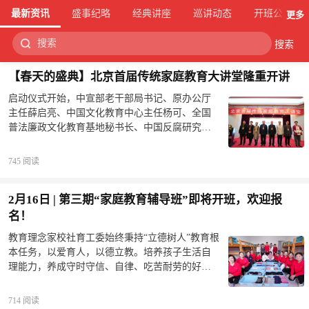
最新资讯
盛事纪略
经典讲座
巡讲动态
开班公告
更多
搜索
【春天的盛典】北京首届传统家庭教育大讲堂隆重开讲
启动仪式开始，中宣部老干部局书记、原办公厅
主任薛启亮、中国文化教育中心主任杨可、全国
普法廉政文化教育基地秘书长、中国反腐研究信
息主任陈鑫、中国智慧工程研究会家校社共育指
导工作委员会理事长康金胜等8位领导共同触摸大
745 阅读
屏幕，北京传统教育大讲堂正式启动，标志着传
统文化家庭教育在北京落地生根！薛启亮在致辞
2月16日 | 第三期“家庭教育辅导班”即将开班，欢迎报
中强调指出，传统家庭教育非常重要，家和万事
兴，孩子是国家的栋梁，中华民族的希望，把优
名！
秀的中华传统文化弘扬出去，造福千家万户和后
教育理念家校社育工委始终秉持“立德树人”教育根
代子孙，家校社共育指导工作委员会做了一件非
本任务，以爱育人，以德立教。培养孩子生活自
常重要的工作，北京传统家庭教育大讲堂适时而
理能力，养成守时守信、自律、吃苦耐劳的好习
动应时而生，一定圆满成功！被称为用生命在做
惯，通过读经、抄经培养孩子的定力，帮助孩子
公益的康金胜理事长在大讲堂上通过大量真实事
树立远大理想和志向。并开设精彩的亲子互动课
例呼呼全社会《共育少年，兴我中华》，特别是
714 阅读