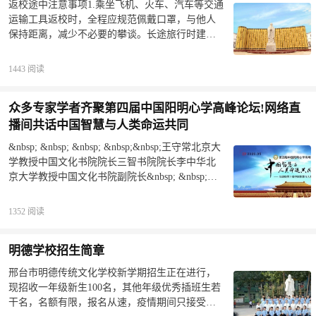
返校途中注意事项1.乘坐飞机、火车、汽车等交通
在这里。谦德学校的全体教师肃立，默哀，悼念
运输工具返校时，全程应规范佩戴口罩，与他人
我们逝去的英雄与所有疫情罹难者。谦德学校全
保持距离，减少不必要的攀谈。长途旅行时建议
体教师行夫子礼《左传·襄公二十四年》有一句话
佩戴一次性手套，切勿重复使用；2.注意手部卫
““太上有立德，其次有立功，其次有立言”，这是
生，尽量不要直接触摸公共物品。饭前便后，使
公元前549年，晋国执政范宣子向鲁国大夫叔孙豹
1443 阅读
用洗手液洗手。用餐时远离人员密集区域，尽量
请教何为“死而不朽”时叔孙豹的回答，后人总结为
选择空旷通风较好的地方；3.返校途中应留意周围
“三立
众多专家学者齐聚第四届中国阳明心学高峰论坛!网络直
旅客的健康情况，避免与可疑症状的人员近距离
接触。若旅途中自身出现可疑症状，及时联系疫
播间共话中国智慧与人类命运共同
情管理人员上报，积极配合相关排查与治疗；4.在
&nbsp; &nbsp; &nbsp; &nbsp;&nbsp;王守常北京大
做好防疫的同时，看管好自己的随身物品，避免
学教授中国文化书院院长三智书院院长李中华北
丢失。2信息必备在返校前同学们要配合学校做好
京大学教授中国文化书院副院长&nbsp; &nbsp;
健康调查，如实上报自己近14天的旅游史和接触
&nbsp; &nbsp;&nbsp;郭齐勇武汉大学哲学学院教
史：（1）是否有在疫情高发地区停留的经历；
授武汉大学国学院院长董平论坛主委会副主席浙
（2）是否曾接触过来自疫情高发地区的人员；
1352 阅读
江大学“求是”特聘教授三智阳明研究院院长徐小跃
（3）自己或家人是否有出现发热、干咳、乏力等
南京大学教授南京图书馆名誉馆长三智书院名誉
症状。（以下两表必填）另外同学们在乘坐公共
明德学校招生简章
院长李四龙北京大学教授李怀亮中国传媒大学人
交通工具时，记住五少：尽量少喝水，少吃东
类命运共同体研究院院长、教授、博士生导师张
西，少触碰眼口鼻，尽量少在人员密集的区域，
邢台市明德传统文化学校新学期招生正在进行，
金尧中国传媒大学艺术研究院党委书记周月亮中
少接触高频触摸的公用物品，如门窗把手、楼梯
现招收一年级新生100名，其他年级优秀插班生若
国传媒大学阳明书院院长李有兵中国传媒大学通
栏杆，电梯按钮等。请同学们关注学校的开学时
干名，名额有限，报名从速，疫情期间只接受电
识教育中心主任干春松北京大学哲学系教授儒学
间。每个人的具体返校时间需要根据学校安排的