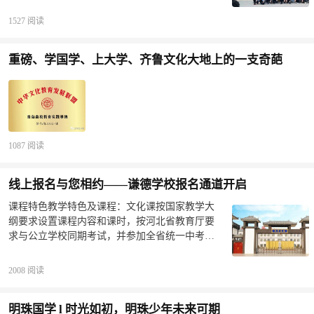
话报名。联系电话：17731959810（王主任）
研究院副院长吕峥中国传媒大学阳明书院特聘教
批次和日期购票返校，不可提前返校！盛夏即将
13229066198（郝主任）&nbsp;学校地址：邢台市
1527 阅读
授、《明朝一哥王阳明》作者&nbsp; &nbsp;
到来，繁花似锦的
树人中学南楼明德·足迹邢台市明德传统文化学校
&nbsp; &nbsp; &nbsp;&nbsp;倪培民北京师范大学
创建于2010年，至今已走过10个年头。十载春
特聘教授美国格兰谷州立大学教授景海峰深圳大
重磅、学国学、上大学、齐鲁文化大地上的一支奇葩
秋，十载辉煌，在圣贤文化的指引下，明德学校
学国学院院长&nbsp; &nbsp; &nbsp; &nbsp;周建华
始终坚持“以生命教育打造灵魂课堂，以经典教育
赣南师范大学国学研究院院长李晓方赣南师范大
启迪智慧人生”的教育理念，与时俱进，不忘初
学历史文化与旅游学院院长&nbsp; &nbsp; &nbsp;
心，在传统经典教育和现代学校教育相结合的实
&nbsp;丁为祥陕西师范大学哲学
践道路上，迈出了一步步坚实的足迹。培养出一
批批孝亲尊师，知书达理，德才兼备的优秀毕业
1087 阅读
生。2015年，明德传统文化学校被评为“中华优秀
传统文化教育百佳实验单位”精心施教深钻细研明
德传统文化学校，有一支爱岗敬业，勤奋进取的
线上报名与您相约——谦德学校报名通道开启
教师队伍，老中青三代结合，年龄结构合理，普
课程特色教学特色及课程：文化课按国家教学大
遍具有本科以上学历，具有较高的综合素质和教
纲要求设置课程内容和课时，按河北省教育厅要
学水平，学校把提高教学质量，抓好学生成绩的
求与公立学校同期考试，并参加全省统一中考。
日常检测，尤其是促进后进学生的提高，作为工
文化课程包括:语文、数学、英语、物理、化学、
作的重中之重，教研活动常抓不懈，定期举行大
生物、政治、历史、地理、体育、美术、音乐、
型公开观摩课，并派出骨干教师参加市内各种教
2008 阅读
信息技术、劳动技术、综合实践、心理健康等。
学研讨活动，切实提高了教师的教
德育经典包括：经典讲解课、经典读诵课、习
明珠国学 l 时光如初，明珠少年未来可期
礼、力行实践、琴棋书画、瑜伽、武术、太极拳