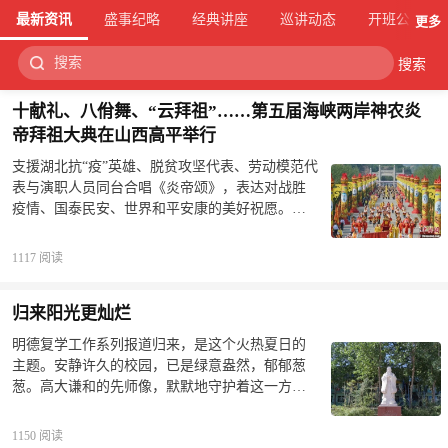
最新资讯
盛事纪略
经典讲座
巡讲动态
开班公告
更多
搜索
十献礼、八佾舞、“云拜祖”……第五届海峡两岸神农炎
帝拜祖大典在山西高平举行
支援湖北抗“疫”英雄、脱贫攻坚代表、劳动模范代
表与演职人员同台合唱《炎帝颂》，表达对战胜
疫情、国泰民安、世界和平安康的美好祝愿。高
平市委宣传部供图5月30日上午9时50分，拜祖大
典正式开始。全体肃立，击鼓九通、钟鸣九响，
1117 阅读
恭启圣门，敬献花篮，恭读拜文，现场民众行施
拜礼，学子敬献“八佾舞”。与往年不同的是，今年
归来阳光更灿烂
受疫情影响，台湾同胞、海外侨胞以视频形式进
行拜祖祝福。&nbsp;民俗迎宾队伍及参拜民众入
明德复学工作系列报道归来，是这个火热夏日的
场。高平市委宣传部供图马来西亚晋商商会会长
主题。安静许久的校园，已是绿意盎然，郁郁葱
赵元玮在微信朋友圈中写道：“物有报本之心，人
葱。高大谦和的先师像，默默地守护着这一方净
有思祖之情。‘问祖炎帝，寻根高平’，海内外炎黄
土，在等待莘莘学子们的归来。&nbsp;校园又响起
子孙无论走到哪里都手足同心、血脉相连、同根
朗朗的书声，树下又出现师生亲密的身影，归
1150 阅读
同祖。”神农炎帝是中华农耕文明的始祖，炎帝文