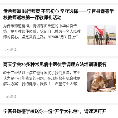
来，我还是那个勤学奋进的少年，归来，我还是
化是中华文明的源头。高平神农炎帝“历史遗存相
那个培育幼苗，不辞辛劳的园丁。不管遇到什么
对完整、文物古迹佐证有力、文字记载翔实丰
传承师道 践行师责 不忘初心 坚守选择——宁晋县谦德学
困难，我们初心不改，风雨过后，彩虹更美丽。
富、石碑石刻独一无二、祭祀活动由来已久、炎
严格测温入校为了严格按照各级部门的防控要
校教师返校第一课敬师礼活动
帝民俗风情影响深远”，是全国范围内炎帝文化资
求，认真组织学生复学工作，校领导亲自指挥，
源最为富集的地区。近年来，高平市连续举办四
为传承师道精神，提倡尊师重道的中华优良传
精心组织，周密安排，教师及时到位，严阵以
届“问祖炎帝寻根高平”海峡两岸神农炎帝经贸文化
统，提升教师使命感，铭记自己成为一名人民教
待。学生和家长紧密配合学校，保证防控措施到
旅游招商系列活动，持续打造推介高平、展示晋
师的初心，坚定教育之路。2020年5月31日上午，
位&nbsp; &nbsp; &nbsp;&nbsp;追思烈士，哀悼逝
城、宣传山西的全新平台，深化两岸经贸文化交
谦德学校全体教师齐聚国旗和夫子像前，庄严肃
者，学习抗疫英雄的事迹，励志勤学。严格有序
流合作，推动了地方经济发展。高平炎帝陵已成
立，共同进行“教师返校第一课——敬师礼”活动。
进餐厅食堂秩序井然&nbsp;邢台市明德传统文化学
1229 阅读
国歌响起，熟悉的旋律回荡在每个人的心里，老
校新学期招生正在进行，现招收一年级新生100
师们的眼里都含着泪水。2020年，开年不易。面
名，其他年级优秀插班生若干名，名额有限，报
两天学会20多种常见病中医徒手调理方法培训班报名
对来势汹汹的新冠病毒，祖国把人民的生命安全
名从速。疫情期间，只接受电话报名。报名电
放在第一位。全国人民团结一心，共同抗疫。正
话：&nbsp; &nbsp;17731959810（王老师）
02十二经络以上病症也许困扰了我们多年，甚至
因为祖国强有力的庇护和无数人的付出，如今的
&nbsp;13229066198（郝老师)&nbsp;学校地址：邢
认为是不可能修复的问题，在现场都有机会找到
我们才能如期返工，回到自己的工作岗位上。感
台市邢州大道树人中学南楼来源：明德国学
解决方案！我的健康，我做主！希望每个人都可
谢我们强大的祖国！谦德全体教师默哀每当人民
以成为自己家庭的医生！03课程安排2020年6月6
遇到危难的时候，总会有默默无闻的英雄用血肉
日-6月7日，早8点30分-晚5点，在蚌埠举办第一期
1080 阅读
筑起一座长城，把平安留给人民，把危险留给自
课程。地点:安徽省蚌埠市蚌山区解放路592号人才
己。疫情期间，正值寒冬，无数的逆行者用艰苦
之家6幢5楼咨询电话：17783800011会场联系人：
卓绝的努力换来了今天的春暖大地，可是有的人
宁晋县谦德学校送你一份”开学大礼包“，请速速打开
喻宁彤以上的20多种调理全免费学习，只需交纳
却再也没能回来。正是他们的付出，我们才能站
398元会务费，座位有限，提前预约，谢绝空降!!!